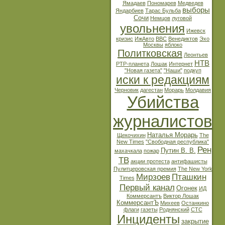
Ямадаев
Пономарев
Медведев
выборы
Яндарбиев
Тарас Бульба
Сочи
Немцов
луговой
увольнения
Ижевск
кризис
ИжАвто
BBC
Венедиктов
Эхо
Москвы
яблоко
Политковская
Леонтьев
НТВ
РТР-планета
Лошак
Интернет
"Новая газета"
"Наши"
подкуп
иски к редакциям
Черновик
дагестан
Морарь
Молдавия
Убийства
журналистов
Наталья Морарь
Щекочихин
The
New Times
"Свободная республика"
Рен
Путин В. В.
махачкала
пожар
ТВ
акции протеста
антифашисты
Пулитцеровская премия
The New York
Мирзоев
Пташкин
Times
Первый канал
Огонек
ИД
Коммерсантъ
Виктор Лошак
КоммерсантЪ
Михеев
Останкино
флаги
газеты
Роднянский
СТС
Инциденты
закрытие