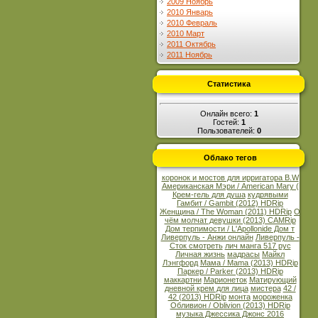
2009 Ноябрь
2010 Январь
2010 Февраль
2010 Март
2011 Октябрь
2011 Ноябрь
Статистика
Онлайн всего:
1
Гостей:
1
Пользователей:
0
Облако тегов
коронок и мостов для ирригатора B.W
Американская Мэри / American Mary (
Крем-гель для душа
кудрявыми
Гамбит / Gambit (2012) HDRip
Женщина / The Woman (2011) HDRip
О
чём молчат девушки (2013) CAMRip
Дом терпимости / L'Apollonide Дом т
Ливерпуль - Анжи онлайн
Ливерпуль -
Сток смотреть
лич манга 517 рус
Личная жизнь
мадрасы
Майкл
Лэнгфорд
Мама / Mama (2013) HDRip
Паркер / Parker (2013) HDRip
маккартни
Марионеток
Матирующий
дневной крем для лица
мистера
42 /
42 (2013) HDRip
монта
мороженка
Обливион / Oblivion (2013) HDRip
музыка Джессика Джонс 2016