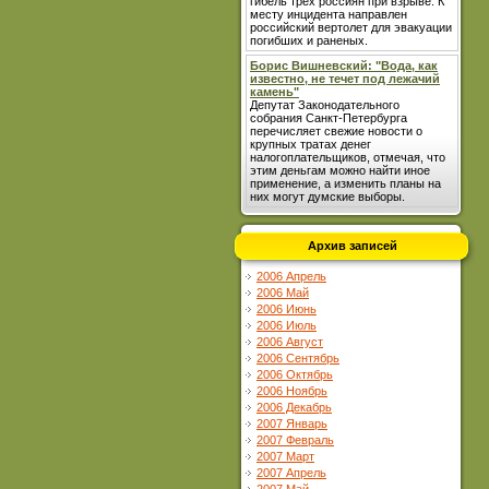
гибель трех россиян при взрыве. К
месту инцидента направлен
российский вертолет для эвакуации
погибших и раненых.
Борис Вишневский: "Вода, как
известно, не течет под лежачий
камень"
Депутат Законодательного
собрания Санкт-Петербурга
перечисляет свежие новости о
крупных тратах денег
налогоплательщиков, отмечая, что
этим деньгам можно найти иное
применение, а изменить планы на
них могут думские выборы.
Архив записей
2006 Апрель
2006 Май
2006 Июнь
2006 Июль
2006 Август
2006 Сентябрь
2006 Октябрь
2006 Ноябрь
2006 Декабрь
2007 Январь
2007 Февраль
2007 Март
2007 Апрель