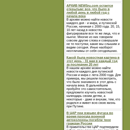
АРХИВ NEWSru.com остается
открытым: все, что было в
любой день в любой год с
начала века
В архиве можно найти новости
каждого дня - и мира, и путинской
России, начиная с 2000 года. 20, 15,
10 лет назад в новостях
фигурировали все те же лица, что и
нынче. Многие из них говорили
совсем другие слова и совершали
не те поступки, какие мы слышим и
видим сегодня. Иные наоборот
неотличимы от себя сегодняшних.
Какой была новостная картина в
этот день - 31 мая в каждый год
за последние 20 лет
В нашем архиве можно найти
новости каждого дня путинской
России и мира с лета 2000 года. Для
примера, мы решили посмотреть,
что было значимого в этот день с
начала века. В дальнейшем
пробуйте это самостоятельно,
предложите изучить новостной
календарь своим детям, а
некоторые - даже и внукам, тем, кто
родился и живет всю свою жизнь
при Путине.
В ЦАР при взрыве фугаса во
время проезда военной
автоколонны погибли трое
граждан России
В правительстве ЦАР подтвердили