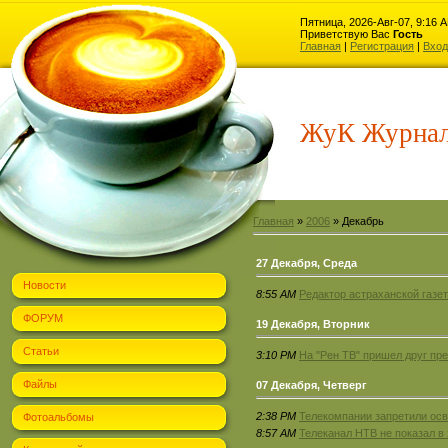
Пятница, 2026-Авг-07, 9:16 
Приветствую Вас
Гость
Главная
|
Регистрация
|
Вход
ЖуК Журнал
Главная
»
2006
»
Декабрь
27 Декабря, Среда
Новости
8:55 AM
Редактор астраханской газет
ФОРУМ
19 Декабря, Вторник
Статьи
3:10 PM
На "Рен ТВ" пришел друг пр
Файлы
07 Декабря, Четверг
2:38 PM
Телекомпании запретили осв
Фотоальбомы
8:57 AM
Телеканал НТВ не показал в