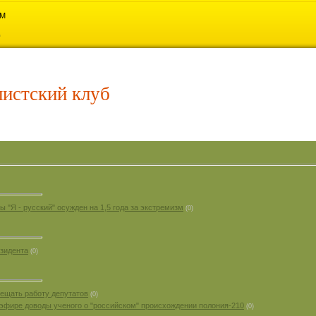
AM
истский клуб
ы "Я - русский" осужден на 1,5 года за экстремизм
(0)
езидента
(0)
ещать работу депутатов
(0)
 эфире доводы ученого о "российском" происхождении полония-210
(0)