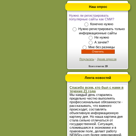
Наш опрос
Нужно ли регистрировать
популярные сайты как СМИ?
Конечно нужно
Нужно регистрировать только
информационные сайты
Не нужно
А зачем?
Мне без разницы
·
Результаты
Архив опросов
Всего ответов:
19
Лента новостей
Спасибо всем, кто был с нами в
течение 21 года
Мы каждый день старались
предельно честно выполнять
профессиональные обязанности -
рассказывать, что важного
происходит, составлять
объективную информационную
картину дня. Но наша картина дня
стала сильно отличаться от
государственной. Ситуация,
сложившаяся в экономике и в
правовом поле, делает работу
NEWSru.com более невозможной.