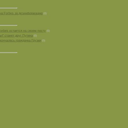
 на Forbes за дезинформацию
(0)
orbes остается на своем посту
(0)
л" станет друг Путина
(0)
кончалась гражданка Грузии
(0)