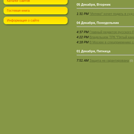
Каталог сайтов
05 Декабря, Вторник
Гостевая книга
1:31 PM
"Интеко" хочет подать в суд
Информация о сайте
04 Декабря, Понедельник
4:37 PM
Главный редактор русского F
4:22 PM
Владельцем ТРК "Пятый кана
4:18 PM
В Москве в спецприемнике с
01 Декабря, Пятница
7:51 AM
Защита не гарантирована
(0)