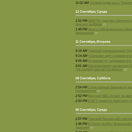
11:02 AM
Луговой подал иск к "Комме
12 Сентября, Среда
1:51 PM
ЦИК РФ утвердил перечень 
думских выборах
(0)
1:48 PM
Дело о гибели военного обо
прекращено
(0)
11 Сентября, Вторник
9:19 AM
Ударный предвыборный «Тр
9:14 AM
«Газпром» идет в мировую ж
9:05 AM
Журналистку задержали при
9:01 AM
Европарламент выдвигает П
"За свободу мысли" посмертно
(0)
08 Сентября, Суббота
2:54 PM
Следственная бригада по де
руководителя
(0)
2:52 PM
Ведущих BBC ругают за джи
2:50 PM
В МГУ появится факультет т
05 Сентября, Среда
2:07 PM
Григорий Кричевский стал ге
1:48 PM
В Пензе пройдет Всероссий
тематике
(0)