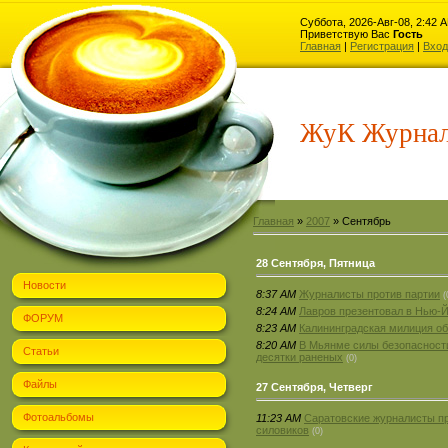
Суббота, 2026-Авг-08, 2:42 
Приветствую Вас
Гость
Главная
|
Регистрация
|
Вход
ЖуК Журнал
Главная
»
2007
»
Сентябрь
28 Сентября, Пятница
Новости
8:37 AM
Журналисты против партии
(
8:24 AM
Лавров презентовал в Нью-Й
ФОРУМ
8:23 AM
Калининградская милиция о
8:20 AM
В Мьянме силы безопасности
Статьи
десятки раненых
(0)
Файлы
27 Сентября, Четверг
Фотоальбомы
11:23 AM
Саратовские журналисты пр
силовиков
(0)