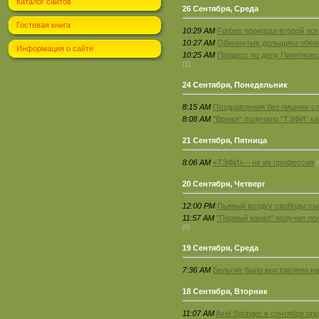
Каталог сайтов
26 Сентября, Среда
Гостевая книга
10:29 AM
Forbes проиграл второй ис
10:27 AM
Обманутые дольщики обвини
Информация о сайте
10:25 AM
Процесс по делу Пионтковс
(1)
24 Сентября, Понедельник
8:15 AM
Поздравления без лишних с
8:08 AM
"Время" получило "ТЭФИ" к
21 Сентября, Пятница
8:06 AM
«ТЭФИ» – не их профессия
(
20 Сентября, Четверг
12:00 PM
Пьяный воздух свободы сы
11:57 AM
"Первый канал" получил по
(0)
19 Сентября, Среда
7:36 AM
Бельгия была выставлена на 
18 Сентября, Вторник
11:07 AM
Axel Springer в сентябре п