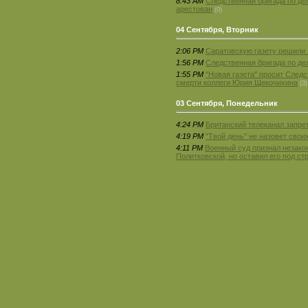
8:43 AM
Следственная бригада по де
арестован
(0)
04 Сентября, Вторник
2:06 PM
Саратовскую газету решили 
1:56 PM
Следственная бригада по де
1:55 PM
"Новая газета" просит След
смерти коллеги Юрия Щекочихина
(3)
03 Сентября, Понедельник
4:24 PM
Британский телеканал запре
4:19 PM
"Твой день" не назовет сво
4:11 PM
Военный суд признал незако
Политковской, но оставил его под ст